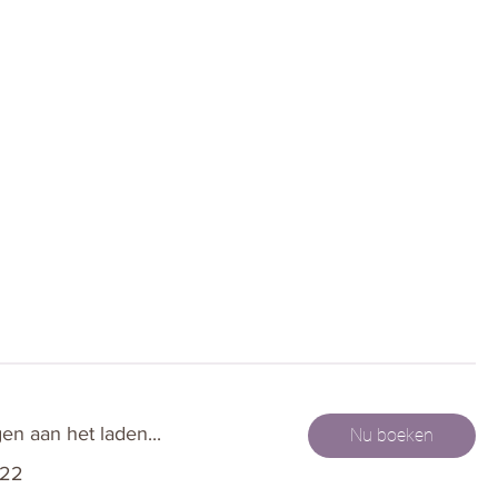
en aan het laden...
Nu boeken
222