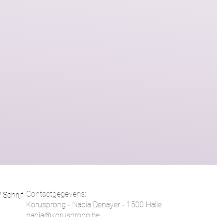
Contactgegevens:
chrijf 
Korusprong - Nadia Denayer - 1500 Halle
nadia@korusprong.be