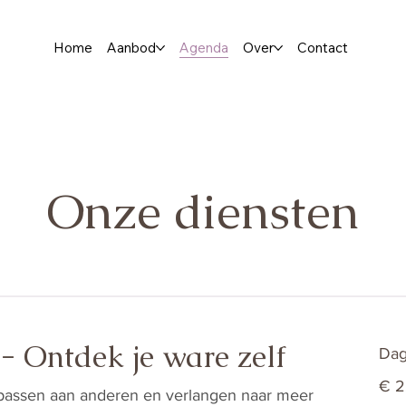
Home
Aanbod
Agenda
Over
Contact
Onze diensten
e - Ontdek je ware zelf
Dag
222
€ 
euro
passen aan anderen en verlangen naar meer