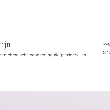
ijn
Dag
15
€ 1
euro
en chronische aandoening die plezier willen