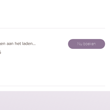
en aan het laden...
Nu boeken
5