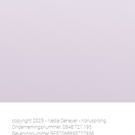
​copyright 2025 - Nadia Denayer - Korusprong.
Ondernemingsnummer: 0848.721.195
Rekeningnummer BE57068895727936