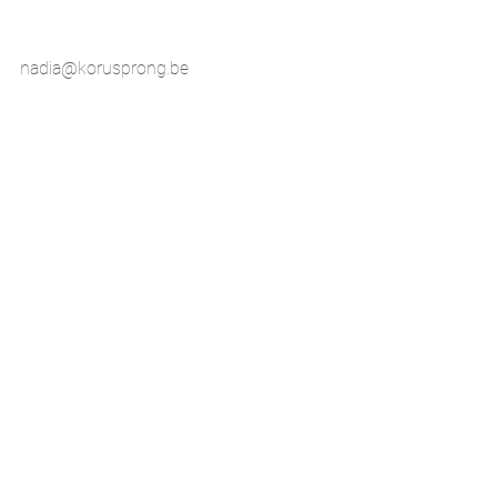
E-mail
nadia@korusprong.be