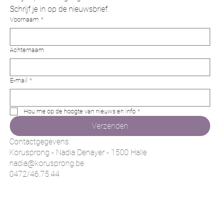
Schrijf je in op de nieuwsbrief.
Voornaam
*
Achternaam
E-mail
*
Hou me op de hoogte van nieuws en info
*
Verzenden
Contactgegevens:
Korusprong - Nadia Denayer - 1500 Halle
nadia@korusprong.be
0472/46.75.44